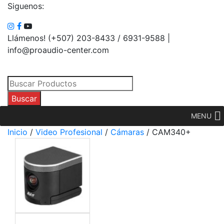
Siguenos:
Llámenos! (+507) 203-8433 / 6931-9588 |
info@proaudio-center.com
Búsqueda
de
Buscar
productos
MENU
Inicio
/
Video Profesional
/
Cámaras
/ CAM340+