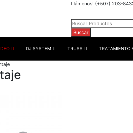
Llámenos! (+507) 203-843
Búsqueda
de
Buscar
productos
IDEO
DJ SYSTEM
TRUSS
TRATAMIENTO 
taje
taje