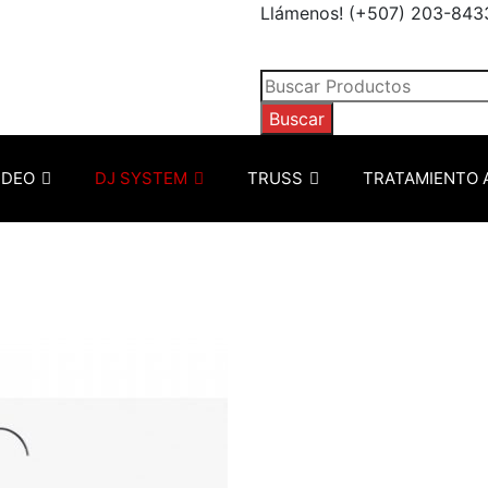
Llámenos! (+507) 203-843
Búsqueda
de
Buscar
productos
IDEO
DJ SYSTEM
TRUSS
TRATAMIENTO 