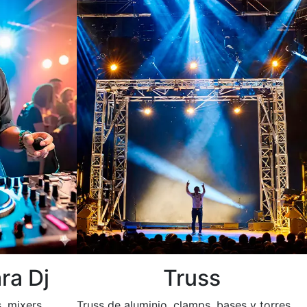
ra Dj
Truss
, mixers,
Truss de aluminio, clamps, bases y torres