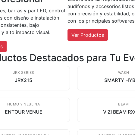
audífonos y accesorios listo
s, barras y par LED, control
con precisión y estabilidad, 
 con diseño e instalación
con los principales softwares
onsistentes, bajo
y alto impacto visual.
Ver Productos
os
ductos Destacados para Tu Ev
JRX SERIES
WASH
JRX215
SMARTY HYB
HUMO Y NEBLINA
BEAM
ENTOUR VENUE
VIZI BEAM R