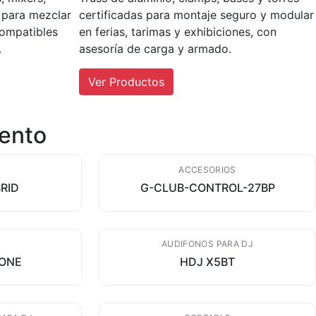
s para mezclar
certificadas para montaje seguro y modular
compatibles
en ferias, tarimas y exhibiciones, con
.
asesoría de carga y armado.
Ver Productos
ento
ACCESORIOS
RID
G-CLUB-CONTROL-27BP
AUDIFONOS PARA DJ
XONE
HDJ X5BT