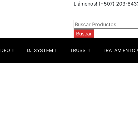
Llámenos! (+507) 203-843
Búsqueda
de
Buscar
productos
IDEO
DJ SYSTEM
TRUSS
TRATAMIENTO 