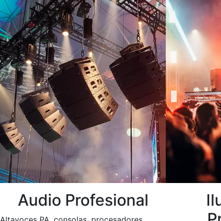
Audio Profesional
I
P
Altavoces PA, consolas, procesadores,