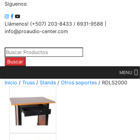
Siguenos:
Llámenos! (+507) 203-8433 / 6931-9588 |
info@proaudio-center.com
Búsqueda
de
Buscar
productos
MENU
Inicio
/
Truss
/
Stands
/
Otros soportes
/ RDLS2000