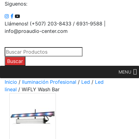
Siguenos:
Llámenos! (+507) 203-8433 / 6931-9588 |
info@proaudio-center.com
Búsqueda
de
Buscar
productos
MENU
Inicio
/
Iluminación Profesional
/
Led
/
Led
lineal
/ WiFLY Wash Bar