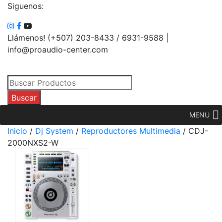
Siguenos:
Llámenos! (+507) 203-8433 / 6931-9588 |
info@proaudio-center.com
Búsqueda
de
Buscar
productos
MENU
Inicio
/
Dj System
/
Reproductores Multimedia
/ CDJ-
2000NXS2-W