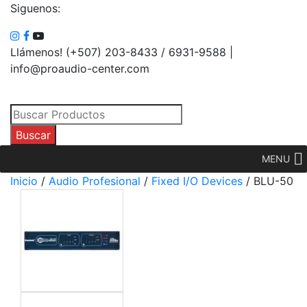
Siguenos:
Llámenos! (+507) 203-8433 / 6931-9588 |
info@proaudio-center.com
Búsqueda
de
Buscar
productos
MENU
Inicio
/
Audio Profesional
/
Fixed I/O Devices
/ BLU-50