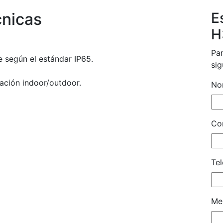
cnicas
E
H
Par
e según el estándar IP65.
sig
lación indoor/outdoor.
No
Cor
Tel
Me