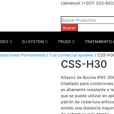
Llámenos! (+507) 203-843
Búsqueda
de
Buscar
productos
IDEO
DJ SYSTEM
TRUSS
TRATAMIENTO 
stalaciones Permanentes
/
Css comercial speaker
/ CSS-H3
CSS-H30
Altavoz de Bocina IP65 30
Diseñado para condiciones
es altamente resistente a la
que se puede utilizar en apli
patrón de cobertura enfoca
sonido una distancia mayo