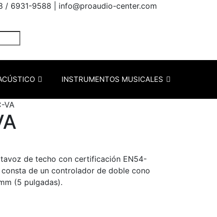
3 / 6931-9588 |
info@proaudio-center.com
ACÚSTICO
INSTRUMENTOS MUSICALES
C-VA
VA
tavoz de techo con certificación EN54-
 consta de un controlador de doble cono
mm (5 pulgadas).