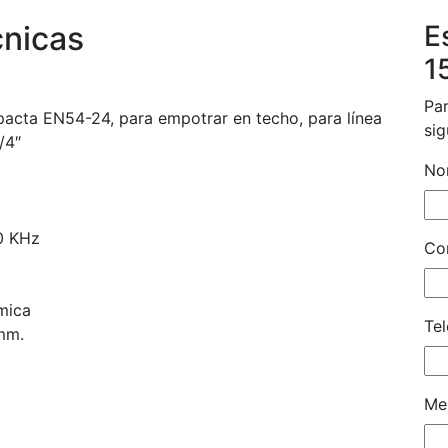
cnicas
E
1
Par
pacta EN54-24, para empotrar en techo, para línea
sig
/4″
No
0 KHz
Cor
ámica
Tel
mm.
Me