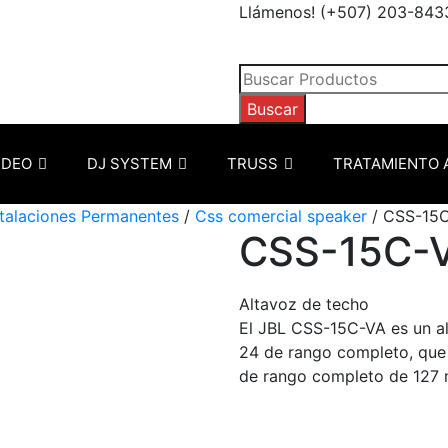
Llámenos! (+507) 203-843
Búsqueda
de
Buscar
productos
IDEO
DJ SYSTEM
TRUSS
TRATAMIENTO 
stalaciones Permanentes
/
Css comercial speaker
/ CSS-15
CSS-15C-
Altavoz de techo
El JBL CSS-15C-VA es un al
24 de rango completo, que
de rango completo de 127 